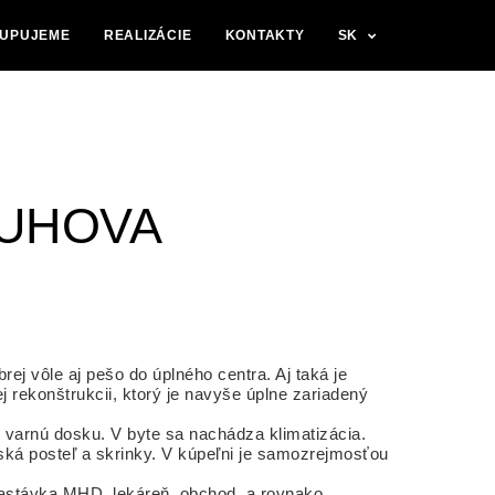
UPUJEME
REALIZÁCIE
KONTAKTY
SK
LUHOVA
ej vôle aj pešo do úplného centra. Aj taká je
 rekonštrukcii, ktorý je navyše úplne zariadený
 varnú dosku. V byte sa nachádza klimatizácia.
lská posteľ a skrinky. V kúpeľni je samozrejmosťou
zastávka MHD, lekáreň, obchod, a rovnako