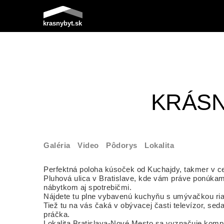
KRÁSN
Galéria
Video
Pôdorys
Lokalita
Perfektná poloha kúsoček od Kuchajdy, takmer v cen
Pluhová ulica v Bratislave, kde vám práve ponúkam
nábytkom aj spotrebičmi.
Nájdete tu plne vybavenú kuchyňu s umývačkou riad
Tiež tu na vás čaká v obývacej časti televízor, se
práčka.
Lokalita Bratislava-Nové Mesto sa vyznačuje kompl