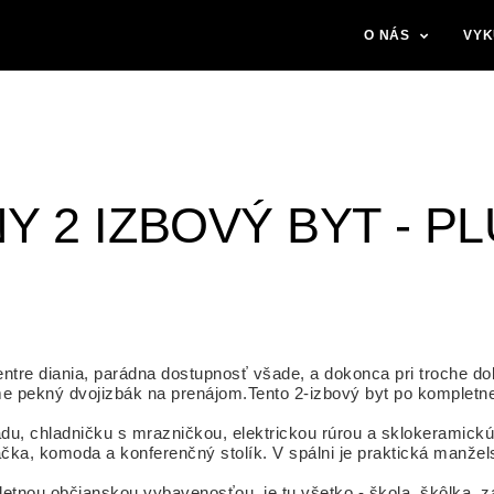
O NÁS
VYK
Y 2 IZBOVÝ BYT - P
tre diania, parádna dostupnosť všade, a dokonca pri troche dobr
e pekný dvojizbák na prenájom.Tento 2-izbový byt po kompletnej
u, chladničku s mrazničkou, elektrickou rúrou a sklokeramickú
dačka, komoda a konferenčný stolík. V spálni je praktická manže
etnou občianskou vybavenosťou, je tu všetko - škola, škôlka, 