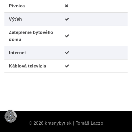
Pivnica
Výťah
Zateplenie bytového
domu
Internet
Káblová televízia
©
2026
krasnybyt.sk | Tomáš Laczo