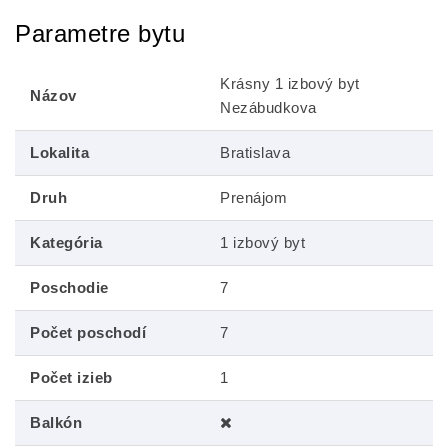
Parametre bytu
Krásny 1 izbový byt
Názov
Nezábudkova
Lokalita
Bratislava
Druh
Prenájom
Kategória
1 izbový byt
Poschodie
7
Počet poschodí
7
Počet izieb
1
Balkón